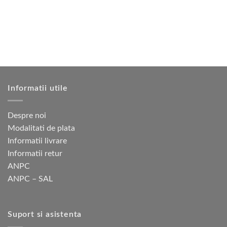
Opțiunile
Opțiunile
pot
pot
fi
fi
alese
alese
în
în
pagina
pagina
produsului.
produsului.
Informatii utile
Despre noi
Modalitati de plata
Informatii livrare
Informatii retur
ANPC
ANPC – SAL
Suport si asistenta