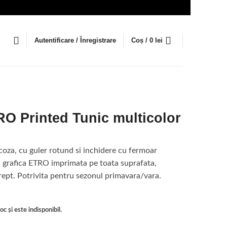
Autentificare / Înregistrare
Coș /
0
lei
O Printed Tunic multicolor
coza, cu guler rotund si inchidere cu fermoar
, grafica ETRO imprimata pe toata suprafata,
drept. Potrivita pentru sezonul primavara/vara.
c și este indisponibil.