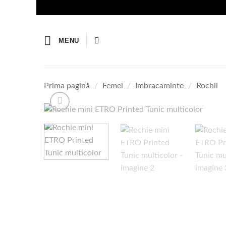
Skip
to
content
MENU
Prima pagină
/
Femei
/
Imbracaminte
/
Rochii