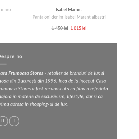
t maro
Isabel Marant
Top He
Pantaloni denim Isabel Marant albastri
țul
rent
Prețul
Prețul
1 450
lei
1 015
lei
e:
inițial
curent
Acest
a
este:
 lei.
produs
fost:
1
1
015 lei.
are
450 lei.
mai
espre noi
multe
variații.
asa Frumoasa Stores
- retailer de branduri de lux si
Opțiunile
oda din București din 1996. Inca de la inceput Casa
pot
rumoasa Stores a fost recunoscuta ca fiind o referinta
fi
ajora in materie de exclusivism, lifestyle, dar si ca
alese
rima adresa in shopping-ul de lux.
în
pagina
produsului.