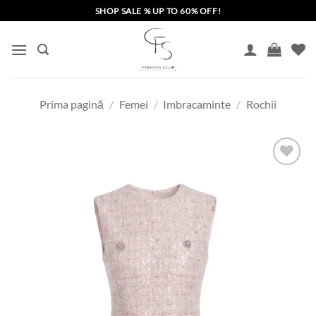
Skip
SHOP SALE % UP TO 60% OFF!
to
content
Prima pagină
/
Femei
/
Imbracaminte
/
Rochii