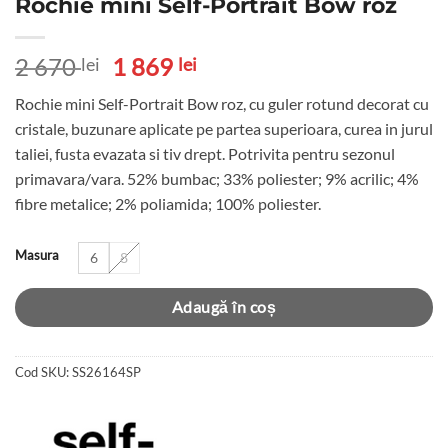
Rochie mini Self-Portrait Bow roz
Prețul
Prețul
2 670
1 869
lei
lei
inițial
curent
Rochie mini Self-Portrait Bow roz, cu guler rotund decorat cu
a
este:
cristale, buzunare aplicate pe partea superioara, curea in jurul
fost:
1
taliei, fusta evazata si tiv drept. Potrivita pentru sezonul
2
869 lei.
primavara/vara. 52% bumbac; 33% poliester; 9% acrilic; 4%
670 lei.
fibre metalice; 2% poliamida; 100% poliester.
Masura
6
8
Adaugă în coș
Cod SKU:
SS26164SP