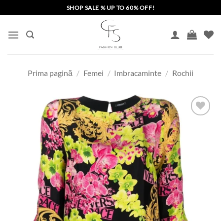
Skip
SHOP SALE % UP TO 60% OFF!
to
content
Prima pagină
/
Femei
/
Imbracaminte
/
Rochii