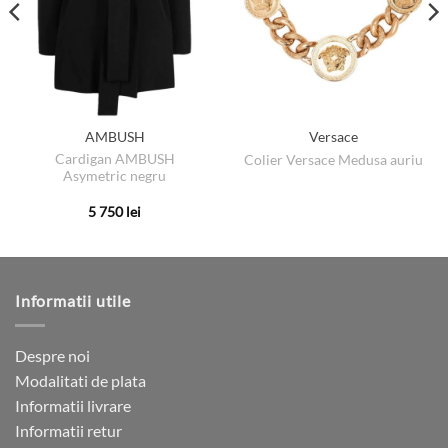
AMBUSH
Versace
Cardigan AMBUSH
Colier Versace Medusa auriu
Asymetric negru
5 750
lei
Acest
produs
are
mai
Informatii utile
multe
variații.
Opțiunile
Despre noi
pot
Modalitati de plata
fi
Informatii livrare
alese
Informatii retur
în