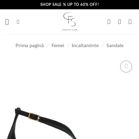
Skip
SHOP SALE % UP TO 60% OFF!
to
content
Prima pagină
/
Femei
/
Incaltaminte
/
Sandale