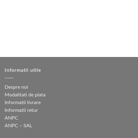
mai
mai
multe
multe
variații.
variații.
Opțiunile
Opțiunile
pot
pot
fi
fi
alese
alese
în
în
pagina
pagina
produsului.
produsului.
Informatii utile
Despre noi
Modalitati de plata
Informatii livrare
Informatii retur
ANPC
ANPC – SAL