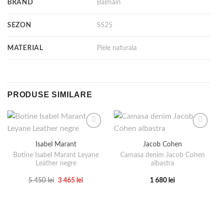
BRAND
Balmain
SEZON
SS25
MATERIAL
Piele naturala
PRODUSE SIMILARE
Isabel Marant
Jacob Cohen
Botine Isabel Marant Leyane
Camasa denim Jacob Cohen
Leather negre
albastra
Prețul
Prețul
5 450
lei
3 465
lei
1 680
lei
inițial
curent
Acest
Acest
a
este:
produs
produs
fost:
3
5
465 lei.
are
are
450 lei.