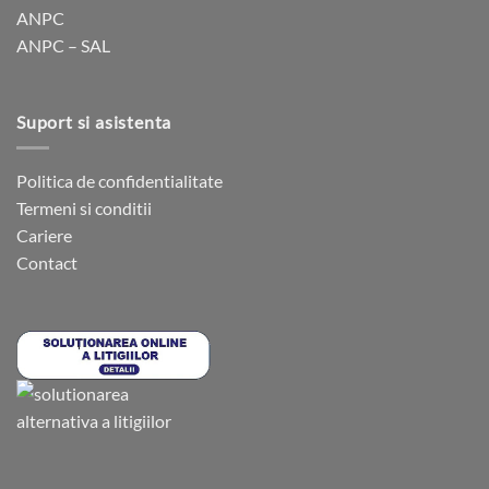
ANPC
pagina
pagina
ANPC – SAL
produsului.
produsului.
Suport si asistenta
Politica de confidentialitate
Termeni si conditii
Cariere
Contact