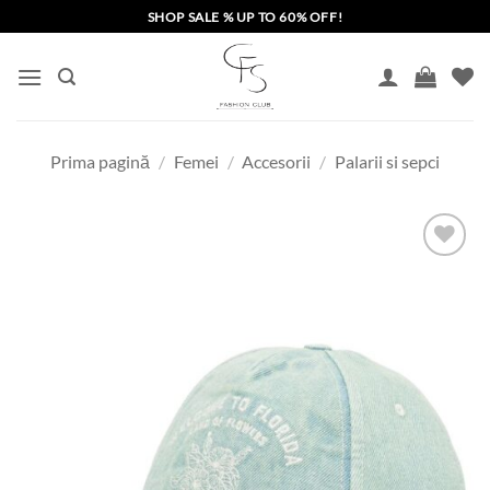
Skip
SHOP SALE % UP TO 60% OFF!
to
content
Prima pagină
/
Femei
/
Accesorii
/
Palarii si sepci