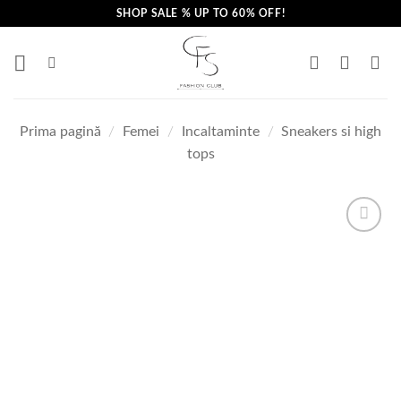
Skip
SHOP SALE % UP TO 60% OFF!
to
content
Prima pagină
/
Femei
/
Incaltaminte
/
Sneakers si high
tops