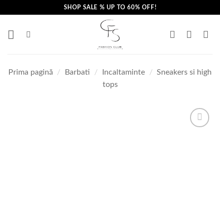
Skip
SHOP SALE % UP TO 60% OFF!
to
content
Prima pagină
/
Barbati
/
Incaltaminte
/
Sneakers si high
tops