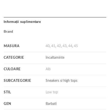
Informații suplimentare
Brand
MASURA
40
,
41
,
42
,
43
,
44
,
45
CATEGORIE
Incaltaminte
CULOARE
Alb
SUBCATEGORIE
Sneakers si high tops
STIL
Low top
GEN
Barbati