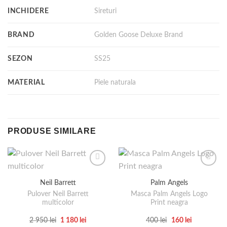
INCHIDERE
Sireturi
BRAND
Golden Goose Deluxe Brand
SEZON
SS25
MATERIAL
Piele naturala
PRODUSE SIMILARE
Neil Barrett
Palm Angels
Pulover Neil Barrett
Masca Palm Angels Logo
multicolor
Print neagra
Prețul
Prețul
Prețul
Prețul
2 950
lei
1 180
lei
400
lei
160
lei
inițial
curent
inițial
curent