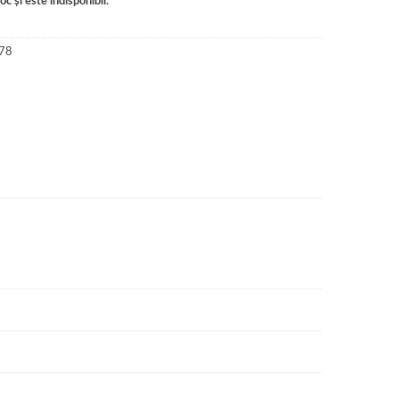
c și este indisponibil.
78