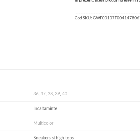
În prezent, acest produs nu este în sto
Cod SKU:
GWF00107F004147806
36
,
37
,
38
,
39
,
40
Incaltaminte
Multicolor
Sneakers si high tops