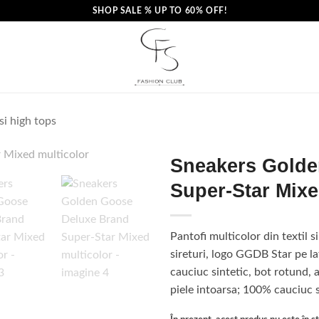
SHOP SALE % UP TO 60% OFF!
si high tops
Sneakers Golde
Super-Star Mixe
Pantofi multicolor din textil si
sireturi, logo GGDB Star pe lat
cauciuc sintetic, bot rotund, 
piele intoarsa; 100% cauciuc s