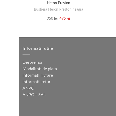
Heron Preston
Bustiera Heron Preston neagra
Prețul
Prețul
950
lei
475
lei
inițial
curent
Acest
a
este:
produs
fost:
475 lei.
950 lei.
are
mai
multe
Informatii utile
variații.
Opțiunile
Despre noi
pot
Modalitati de plata
fi
Informatii livrare
alese
Informatii retur
în
ANPC
pagina
ANPC – SAL
produsului.