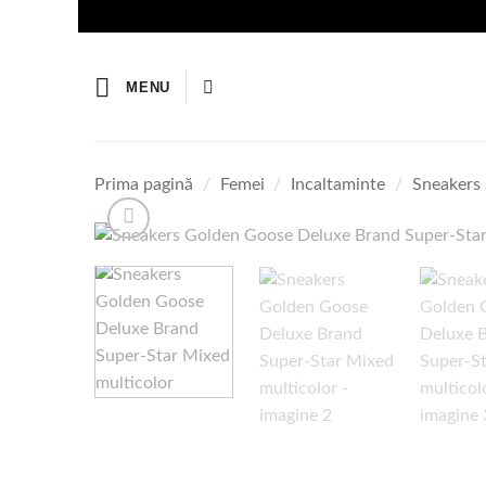
Skip
to
content
MENU
Prima pagină
/
Femei
/
Incaltaminte
/
Sneakers 