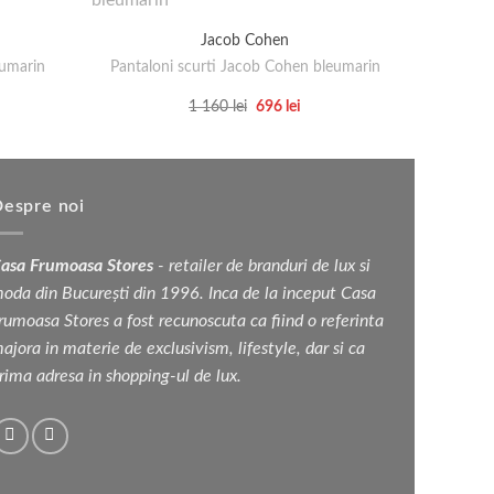
Co
Jacob Cohen
umarin
Pantaloni scurti Jacob Cohen bleumarin
țul
Prețul
Prețul
1 160
lei
696
lei
rent
inițial
curent
Acest
e:
a
este:
produs
fost:
696 lei.
 lei.
1
are
160 lei.
mai
espre noi
multe
variații.
asa Frumoasa Stores
- retailer de branduri de lux si
Opțiunile
oda din București din 1996. Inca de la inceput Casa
pot
rumoasa Stores a fost recunoscuta ca fiind o referinta
fi
ajora in materie de exclusivism, lifestyle, dar si ca
alese
rima adresa in shopping-ul de lux.
în
pagina
produsului.