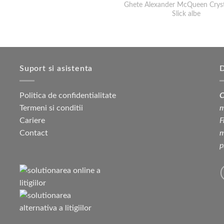
Ghete Alexander McQueen Cryst
Slick albe
Suport si asistenta
D
Politica de confidentialitate
C
Termeni si conditii
m
Cariere
F
Contact
m
p