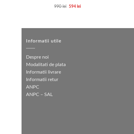
Prețul
Prețul
990
lei
594
lei
inițial
curent
Acest
a
este:
produs
fost:
594 lei.
990 lei.
are
mai
multe
Informatii utile
variații.
Opțiunile
Despre noi
pot
Modalitati de plata
fi
Informatii livrare
alese
Informatii retur
în
ANPC
pagina
ANPC – SAL
produsului.