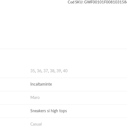
Cod SKU:
GWF00101F008103158
35
,
36
,
37
,
38
,
39
,
40
Incaltaminte
Maro
Sneakers si high tops
Casual