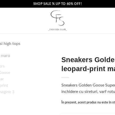
SHOP SALE % UP TO 60% OFF!
si high tops
Sneakers Golde
leopard-print m
Sneakers Golden Goose Super-
inchidere cu sireturi, varf rot
În prezent, acest produs nu este în sto