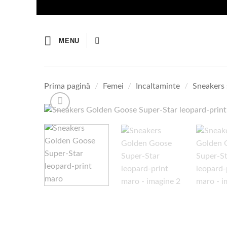
Skip
to
content
MENU
Prima pagină
/
Femei
/
Incaltaminte
/
Sneakers 