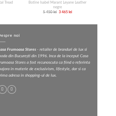
al Tread
Botine Isabel Marant Leyane Leather
negre
Prețul
Prețul
5 450
lei
3 465
lei
inițial
curent
Acest
a
este:
produs
fost:
3
5
465 lei.
are
450 lei.
mai
espre noi
multe
variații.
asa Frumoasa Stores
- retailer de branduri de lux si
Opțiunile
oda din București din 1996. Inca de la inceput Casa
pot
rumoasa Stores a fost recunoscuta ca fiind o referinta
fi
ajora in materie de exclusivism, lifestyle, dar si ca
alese
rima adresa in shopping-ul de lux.
în
pagina
produsului.