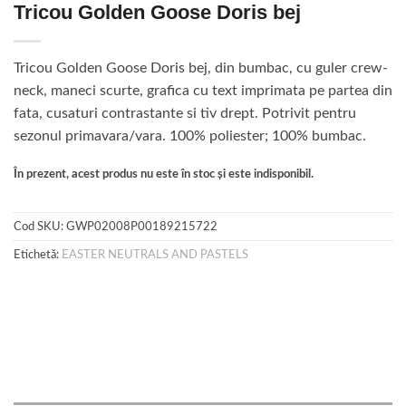
Tricou Golden Goose Doris bej
Tricou Golden Goose Doris bej, din bumbac, cu guler crew-
neck, maneci scurte, grafica cu text imprimata pe partea din
fata, cusaturi contrastante si tiv drept. Potrivit pentru
sezonul primavara/vara. 100% poliester; 100% bumbac.
În prezent, acest produs nu este în stoc și este indisponibil.
Cod SKU:
GWP02008P00189215722
Etichetă:
EASTER NEUTRALS AND PASTELS