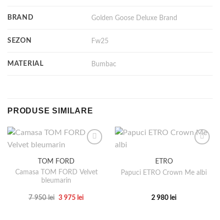
BRAND
Golden Goose Deluxe Brand
SEZON
Fw25
MATERIAL
Bumbac
PRODUSE SIMILARE
TOM FORD
ETRO
Camasa TOM FORD Velvet
Papuci ETRO Crown Me albi
bleumarin
Prețul
Prețul
7 950
lei
3 975
lei
2 980
lei
inițial
curent
Acest
Acest
a
este:
produs
produs
fost:
3