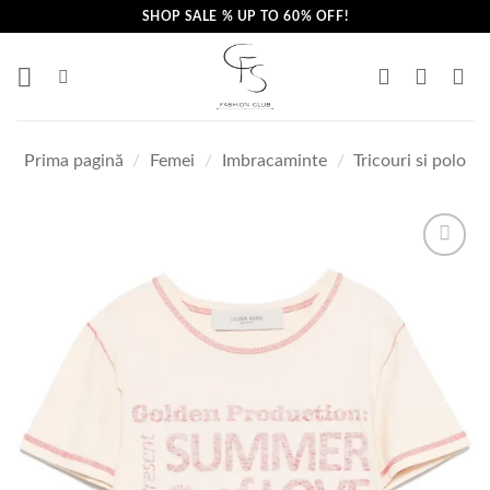
Skip
SHOP SALE % UP TO 60% OFF!
to
content
Prima pagină
/
Femei
/
Imbracaminte
/
Tricouri si polo