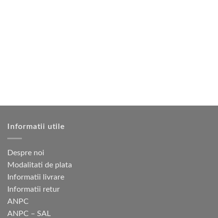
7
975 lei.
are
are
950 lei.
mai
mai
multe
multe
variații.
variații.
Opțiunile
Opțiunile
pot
pot
fi
fi
alese
alese
în
în
pagina
pagina
produsului.
produsului.
Informatii utile
Despre noi
Modalitati de plata
Informatii livrare
Informatii retur
ANPC
ANPC – SAL