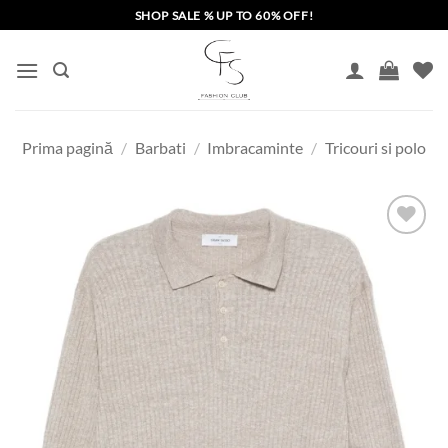
Skip
SHOP SALE % UP TO 60% OFF!
to
content
Prima pagină
/
Barbati
/
Imbracaminte
/
Tricouri si polo