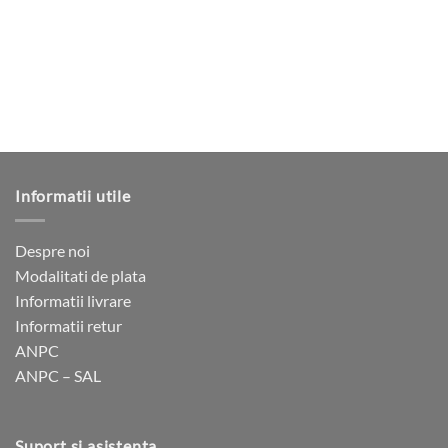
variații.
multe
Opțiunile
variații.
pot
Opțiunile
fi
pot
alese
fi
în
alese
pagina
în
produsului.
pagina
produsului.
Informatii utile
Despre noi
Modalitati de plata
Informatii livrare
Informatii retur
ANPC
ANPC – SAL
Suport si asistenta