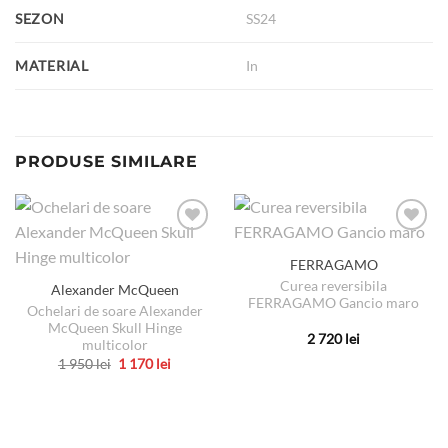
SEZON
SS24
MATERIAL
In
PRODUSE SIMILARE
FERRAGAMO
Curea reversibila
Alexander McQueen
FERRAGAMO Gancio maro
Ochelari de soare Alexander
McQueen Skull Hinge
2 720
lei
multicolor
Acest
Prețul
Prețul
1 950
lei
1 170
lei
inițial
curent
produs
Acest
a
este:
are
produs
fost:
1
1
170 lei.
mai
are
950 lei.
multe
mai