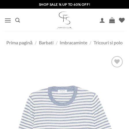
Skip
SHOP SALE % UP TO 60% OFF!
to
content
Prima pagină
/
Barbati
/
Imbracaminte
/
Tricouri si polo