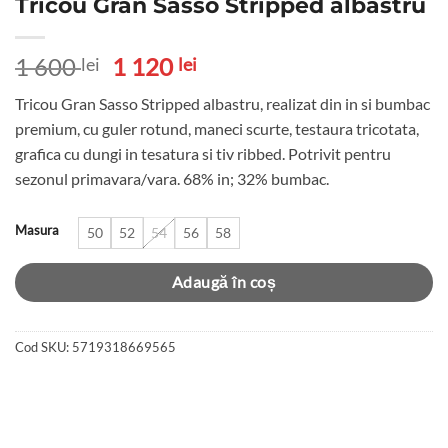
Tricou Gran Sasso Stripped albastru
Prețul
Prețul
1 600
1 120
lei
lei
inițial
curent
Tricou Gran Sasso Stripped albastru, realizat din in si bumbac
a
este:
premium, cu guler rotund, maneci scurte, testaura tricotata,
fost:
1
grafica cu dungi in tesatura si tiv ribbed. Potrivit pentru
1
120 lei.
sezonul primavara/vara. 68% in; 32% bumbac.
600 lei.
Masura
50
52
54
56
58
Adaugă în coș
Cod SKU:
5719318669565