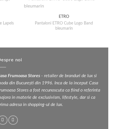
Bluz
ETRO
e Lapels
Pantaloni ETRO Cube Logo Band
bleumarin
espre noi
asa Frumoasa Stores
- retailer de branduri de lux si
oda din București din 1996. Inca de la inceput Casa
rumoasa Stores a fost recunoscuta ca fiind o referinta
ajora in materie de exclusivism, lifestyle, dar si ca
rima adresa in shopping-ul de lux.