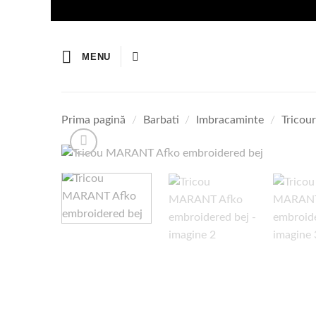
Skip
to
content
MENU
Prima pagină
/
Barbati
/
Imbracaminte
/
Tricour