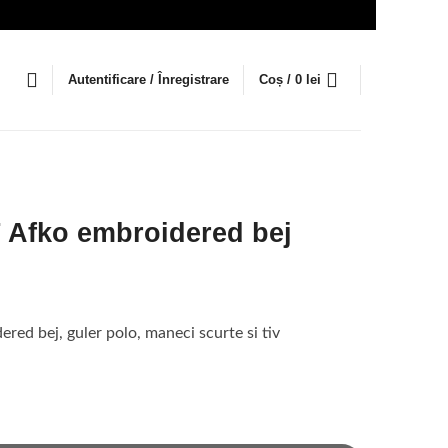
Autentificare / Înregistrare
Coș /
0
lei
Afko embroidered bej
l
t
d bej, guler polo, maneci scurte si tiv
i.