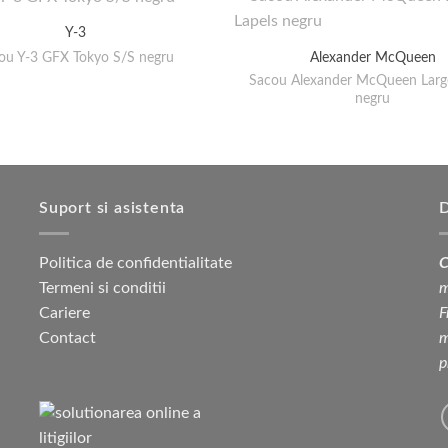
Y-3
cou Y-3 GFX Tokyo S/S negru
Alexander McQueen
Sacou Alexander McQueen Larg
negru
Suport si asistenta
D
Politica de confidentialitate
C
Termeni si conditii
m
Cariere
F
Contact
m
p