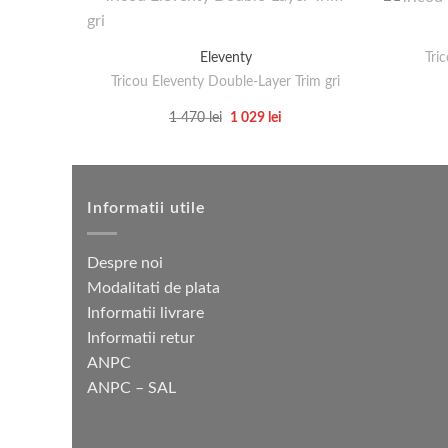
Tri
Eleventy
Tricou Eleventy Double-Layer Trim gri
Prețul
Prețul
1 470
lei
1 029
lei
inițial
curent
Acest
a
este:
produs
fost:
1
1
029 lei.
are
470 lei.
mai
Informatii utile
multe
variații.
Despre noi
Opțiunile
Modalitati de plata
pot
Informatii livrare
fi
Informatii retur
alese
ANPC
în
ANPC – SAL
pagina
produsului.