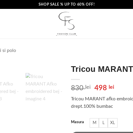
SHOP SALE % UP TO 60% OFF!
i si polo
Tricou MARANT 
Prețul
Prețu
830
lei
498
lei
inițial
curen
Tricou MARANT afko embroidere
a
este:
drept.100% bumbac
fost:
498 le
830 lei.
Masura
M
L
XL