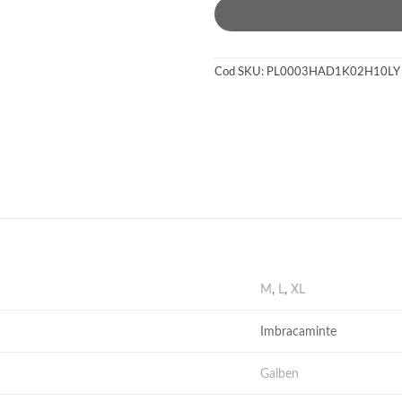
Cod SKU:
PL0003HAD1K02H10LY
M
,
L
,
XL
Imbracaminte
Galben