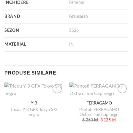
INCHIDERE
Fermoar
BRAND
Gransasso
SEZON
SS26
MATERIAL
In
PRODUSE SIMILARE
Y-3
FERRAGAMO
Tricou Y-3 GFX Tokyo S/S
Pantofi FERRAGAMO
negru
Oxford Toe Cap negri
Prețul
Prețul
6 250
lei
3 125
lei
inițial
curent
Acest
a
este:
produs
fost:
3