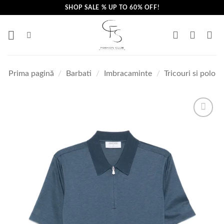
Skip
SHOP SALE % UP TO 60% OFF!
to
content
Prima pagină
/
Barbati
/
Imbracaminte
/
Tricouri si polo