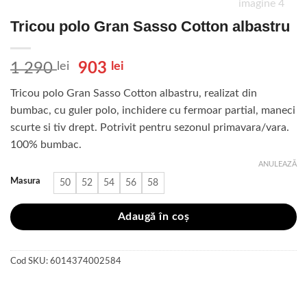
Tricou polo Gran Sasso Cotton albastru
Prețul
Prețul
1 290
lei
903
lei
inițial
curent
Tricou polo Gran Sasso Cotton albastru, realizat din
a
este:
bumbac, cu guler polo, inchidere cu fermoar partial, maneci
fost:
903 lei.
scurte si tiv drept. Potrivit pentru sezonul primavara/vara.
1
100% bumbac.
290 lei.
ANULEAZĂ
Masura
50
52
54
56
58
Adaugă în coș
Cod SKU:
6014374002584