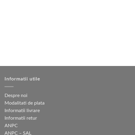
6
125 lei.
are
250 lei.
mai
multe
variații.
Opțiunile
pot
fi
alese
în
pagina
produsului.
Informatii utile
Despre noi
Modalitati de plata
Informatii livrare
Informatii retur
ANPC
ANPC – SAL