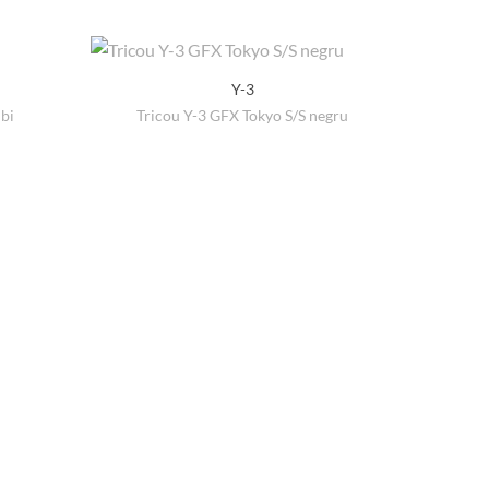
Y-3
lbi
Tricou Y-3 GFX Tokyo S/S negru
Ochela
țul
rent
e:
 lei.