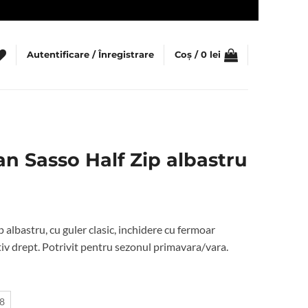
Autentificare / Înregistrare
Coș /
0
lei
an Sasso Half Zip albastru
ul
nt
 albastru, cu guler clasic, inchidere cu fermoar
:
 tiv drept. Potrivit pentru sezonul primavara/vara.
lei.
8