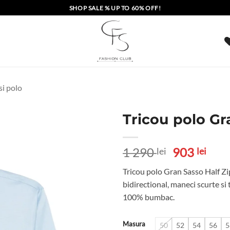
SHOP SALE % UP TO 60% OFF!
si polo
Tricou polo Gr
Prețul
Preț
1 290
903
lei
lei
inițial
cure
Tricou polo Gran Sasso Half Zip
a
este
bidirectional, maneci scurte si
fost:
903 
100% bumbac.
1
290 lei.
Masura
50
52
54
56
5