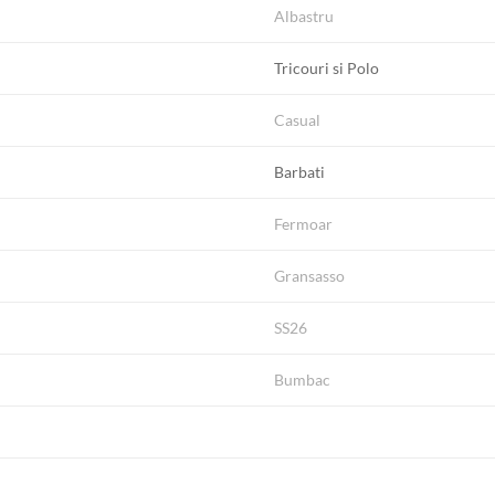
Albastru
Tricouri si Polo
Casual
Barbati
Fermoar
Gransasso
SS26
Bumbac