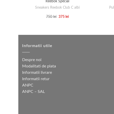
Reebok Special
Sneakers Reebok Club C albi
Pul
Prețul
Prețul
750
lei
375
lei
inițial
curent
Acest
a
este:
produs
fost:
375 lei.
750 lei.
are
mai
multe
Informatii utile
variații.
Opțiunile
Despre noi
pot
Modalitati de plata
fi
Informatii livrare
alese
Informatii retur
în
ANPC
pagina
ANPC – SAL
produsului.