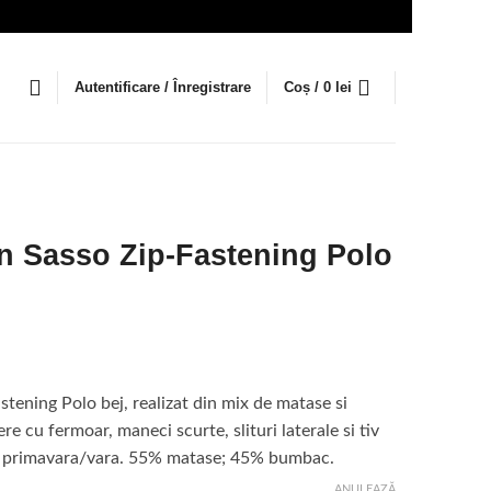
Autentificare / Înregistrare
Coș /
0
lei
n Sasso Zip-Fastening Polo
ețul
rent
tening Polo bej, realizat din mix de matase si
te:
e cu fermoar, maneci scurte, slituri laterale si tiv
ul primavara/vara. 55% matase; 45% bumbac.
6 lei.
ANULEAZĂ