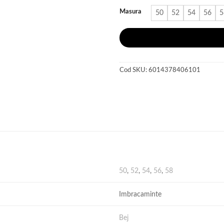
880 lei.
Masura
50
52
54
56
5
Cod SKU:
6014378406101
50
,
52
,
54
,
56
,
58
Imbracaminte
Bej