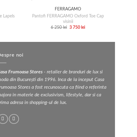
FERRAGAMO
e Lapels
Pantofi FERRAGAMO Oxford Toe Cap
Curea 
visinii
Prețul
Prețul
6 250
lei
3 750
lei
inițial
curent
Acest
a
este:
produs
fost:
3
6
750 lei.
are
250 lei.
mai
espre noi
multe
variații.
asa Frumoasa Stores
- retailer de branduri de lux si
Opțiunile
oda din București din 1996. Inca de la inceput Casa
pot
rumoasa Stores a fost recunoscuta ca fiind o referinta
fi
ajora in materie de exclusivism, lifestyle, dar si ca
alese
rima adresa in shopping-ul de lux.
în
pagina
produsului.