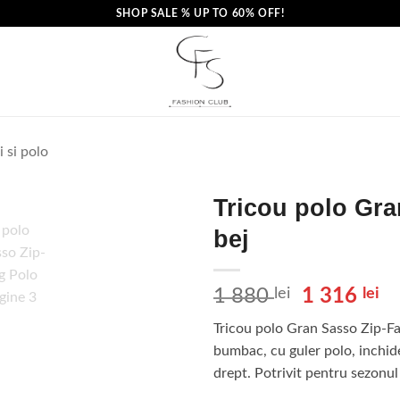
SHOP SALE % UP TO 60% OFF!
i si polo
Tricou polo Gra
bej
Prețul
Pr
1 880
lei
1 316
lei
inițial
cu
Tricou polo Gran Sasso Zip-Fas
a
es
bumbac, cu guler polo, inchider
fost:
1
drept. Potrivit pentru sezon
1
31