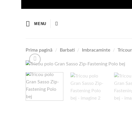
Skip
to
content
MENU
Prima pagină
/
Barbati
/
Imbracaminte
/
Tricour