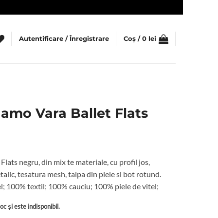
Autentificare / Înregistrare
Coș /
0
lei
gamo Vara Ballet Flats
lats negru, din mix te materiale, cu profil jos,
lic, tesatura mesh, talpa din piele si bot rotund.
l; 100% textil; 100% cauciu; 100% piele de vitel;
c și este indisponibil.