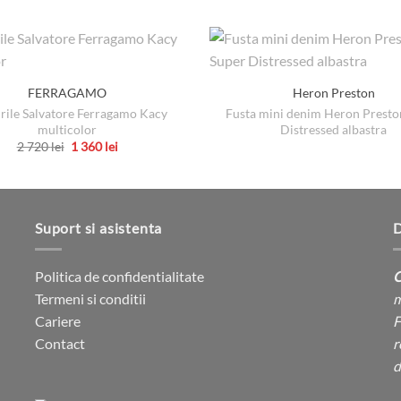
FERRAGAMO
Heron Preston
rile Salvatore Ferragamo Kacy
Fusta mini denim Heron Presto
multicolor
Distressed albastra
Prețul
Prețul
2 720
lei
1 360
lei
inițial
curent
Acest
a
este:
produs
fost:
1
2
360 lei.
are
720 lei.
mai
Suport si asistenta
D
multe
variații.
Politica de confidentialitate
C
Opțiunile
Termeni si conditii
m
pot
Cariere
F
fi
Contact
r
alese
d
în
pagina