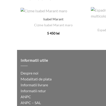
Isabel Marant
Cizme Isabel Marant maro
Espad
5 450
lei
Acest
produs
are
mai
multe
Informatii utile
variații.
Opțiunile
Despre noi
pot
Modalitati de plata
fi
Informatii livrare
alese
Informatii retur
în
ANPC
pagina
ANPC – SAL
produsului.