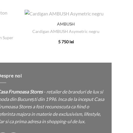
AMBUSH
Cardigan AMBUSH Asymetric negru
Bluza 
n Super
5 750
lei
Acest
produs
are
mai
multe
espre noi
variații.
Opțiunile
asa Frumoasa Stores
- retailer de branduri de lux si
pot
oda din București din 1996. Inca de la inceput Casa
fi
rumoasa Stores a fost recunoscuta ca fiind o
alese
eferinta majora in materie de exclusivism, lifestyle,
în
ar si ca prima adresa in shopping-ul de lux.
pagina
produsului.