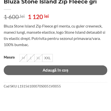
Bluza Stone Island Zip Fleece gri
Prețul
Prețul
1 600
1 120
lei
lei
inițial
curent
Bluza Stone Island Zip Fleece gri menta, cu guler crewneck,
a
este:
maneci lungi, mansete elastice, logo Stone Island detasabil si
fost:
1
tiv elastic drept. Potrivita pentru sezonul primavara/vara.
1
120 lei.
100% bumbac.
600 lei.
Masura
M
L
XL
XXL
Adaugă în coș
Cod SKU:
L1S156100070S0051V0055