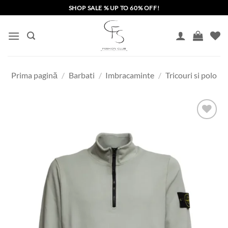
Skip
SHOP SALE % UP TO 60% OFF!
to
content
Prima pagină
/
Barbati
/
Imbracaminte
/
Tricouri si polo