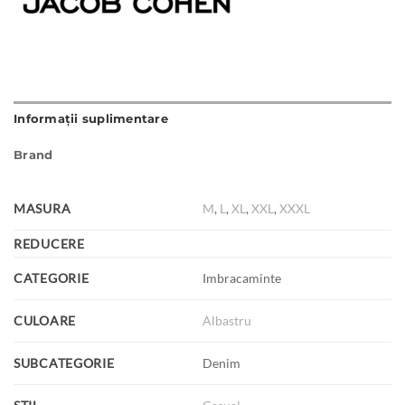
Informații suplimentare
Brand
MASURA
M
,
L
,
XL
,
XXL
,
XXXL
REDUCERE
CATEGORIE
Imbracaminte
CULOARE
Albastru
SUBCATEGORIE
Denim