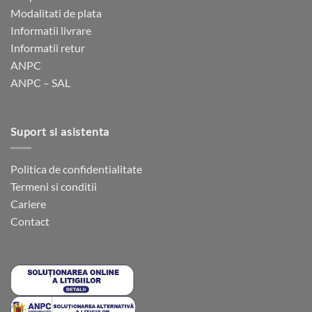
fi
Modalitati de plata
alese
Informatii livrare
în
Informatii retur
pagina
ANPC
produsului.
ANPC – SAL
Suport si asistenta
Politica de confidentialitate
Termeni si conditii
Cariere
Contact