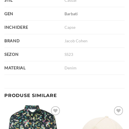
STIL
Casual
GEN
Barbati
INCHIDERE
Capse
BRAND
Jacob Cohen
SEZON
SS23
MATERIAL
Denim
PRODUSE SIMILARE
Add to
Add to
wishlist
wishlist