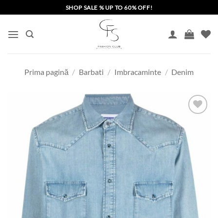
Skip
SHOP SALE % UP TO 60% OFF!
to
content
Prima pagină
/
Barbati
/
Imbracaminte
/
Denim
Add to
wishlist