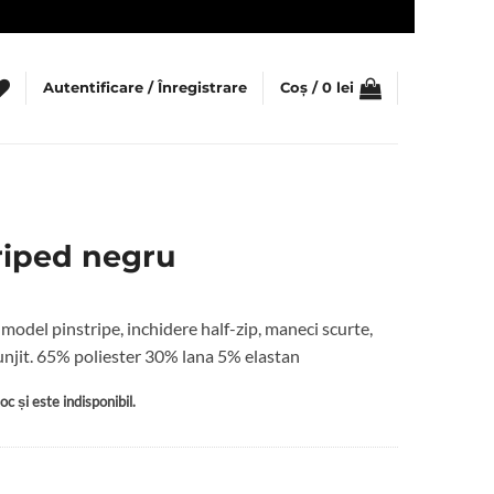
Autentificare / Înregistrare
Coș /
0
lei
riped negru
model pinstripe, inchidere half-zip, maneci scurte,
njit. 65% poliester 30% lana 5% elastan
c și este indisponibil.