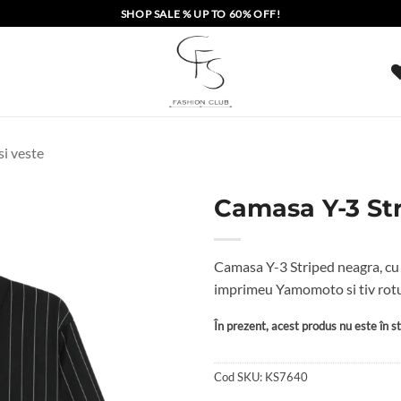
SHOP SALE % UP TO 60% OFF!
si veste
Camasa Y-3 St
Camasa Y-3 Striped neagra, cu 
imprimeu Yamomoto si tiv rotu
În prezent, acest produs nu este în sto
Cod SKU:
KS7640