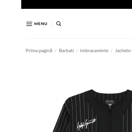
Skip
to
content
MENU
Prima pagină
/
Barbati
/
Imbracaminte
/
Jachete 