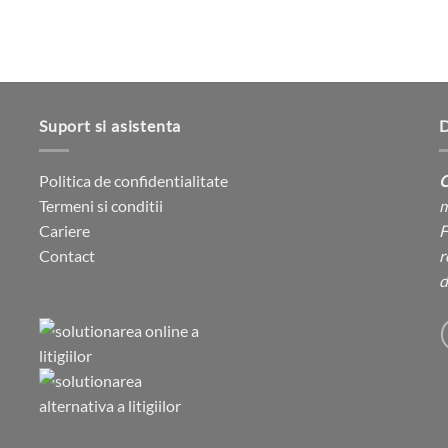
Suport si asistenta
D
Politica de confidentialitate
C
Termeni si conditii
m
Cariere
F
Contact
r
d