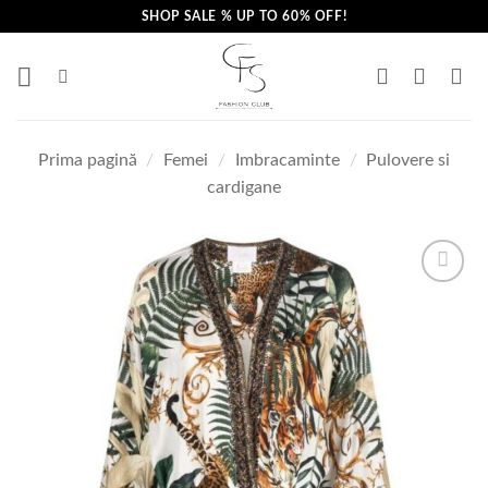
Skip
SHOP SALE % UP TO 60% OFF!
to
content
Prima pagină
/
Femei
/
Imbracaminte
/
Pulovere si
cardigane