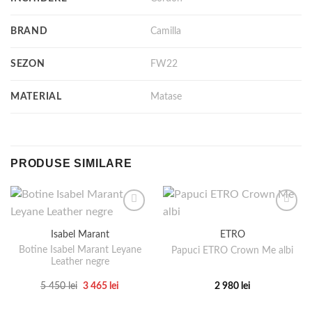
BRAND
Camilla
SEZON
FW22
MATERIAL
Matase
PRODUSE SIMILARE
Isabel Marant
ETRO
Botine Isabel Marant Leyane
Papuci ETRO Crown Me albi
Leather negre
Prețul
Prețul
5 450
lei
3 465
lei
2 980
lei
inițial
curent
Acest
Acest
a
este: