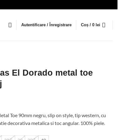
Autentificare / Înregistrare
Coș /
0
lei
as El Dorado metal toe
j
ețul
rent
tal Toe 90mm negru, slip on style, tip western, cu
te:
icatie decorativa metalica si toc angular. 100% piele.
0 lei.