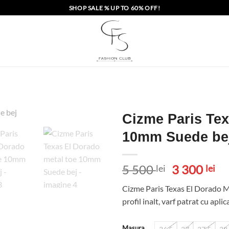
SHOP SALE % UP TO 60% OFF!
Cizme Paris Tex
10mm Suede be
Prețul
Pr
5 500
3 300
lei
lei
inițial
cu
Cizme Paris Texas El Dorado Me
a
es
profil inalt, varf patrat cu apl
fost:
3
5
30
Masura