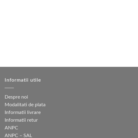
mai
multe
variații.
Opțiunile
pot
fi
alese
în
pagina
produsului.
Informatii utile
Despre noi
Modalitati de plata
Informatii livrare
Informatii retur
ANPC
ANPC – SAL