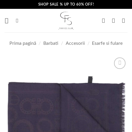
Skip
SHOP SALE % UP TO 60% OFF!
to
content
Prima pagină
/
Barbati
/
Accesorii
/
Esarfe si fulare