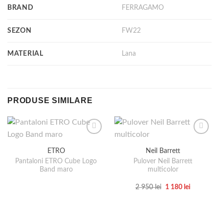
BRAND
FERRAGAMO
SEZON
FW22
MATERIAL
Lana
PRODUSE SIMILARE
ETRO
Neil Barrett
Pantaloni ETRO Cube Logo
Pulover Neil Barrett
Band maro
multicolor
Prețul
Prețul
2 950
lei
1 180
lei
inițial
curent
Acest
a
este:
produs
fost:
1
2
180 lei.
are
950 lei.