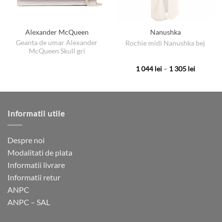
Alexander McQueen
Nanushka
Geanta de umar Alexander
Rochie midi Nanushka bej
McQueen Skull gri
Interval
1 044
lei
–
1 305
lei
de
Acest
prețuri:
produs
1
044 lei
are
până
la
mai
Informatii utile
1
multe
305 lei
variații.
Opțiunile
Despre noi
pot
Modalitati de plata
fi
Informatii livrare
alese
Informatii retur
în
ANPC
pagina
ANPC – SAL
produsului.