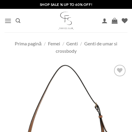
Skip
SHOP SALE % UP TO 60% OFF!
to
content
Prima pagină
/
Femei
/
Genti
/
Genti de umar si
crossbody