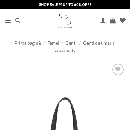
Skip
SHOP SALE % UP TO 60% OFF!
to
content
Prima pagină
/
Femei
/
Genti
/
Genti de umar si
crossbody