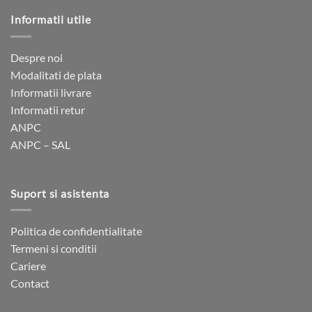
până
380 lei.
la
mai
mai
Informatii utile
1
multe
multe
305 lei
variații.
variații.
Opțiunile
Opțiunile
Despre noi
pot
pot
Modalitati de plata
fi
fi
Informatii livrare
alese
alese
Informatii retur
în
în
ANPC
pagina
pagina
ANPC – SAL
produsului.
produsului.
Suport si asistenta
Politica de confidentialitate
Termeni si conditii
Cariere
Contact