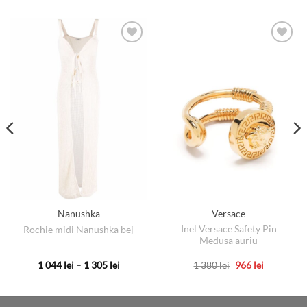
Nanushka
Versace
Inel Versace Safety Pin
Rochie midi Nanushka bej
Medusa auriu
Interval
Prețul
Prețul
1 044
lei
–
1 305
lei
1 380
lei
966
lei
de
inițial
curent
Acest
Acest
prețuri:
a
este:
produs
produs
1
fost:
966 lei.
044 lei
1
are
are