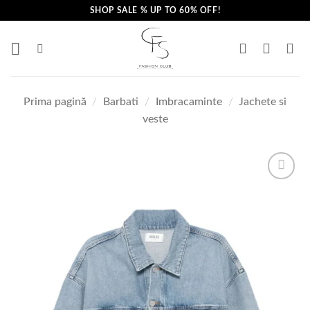
Skip
SHOP SALE % UP TO 60% OFF!
to
content
Prima pagină
/
Barbati
/
Imbracaminte
/
Jachete si
veste