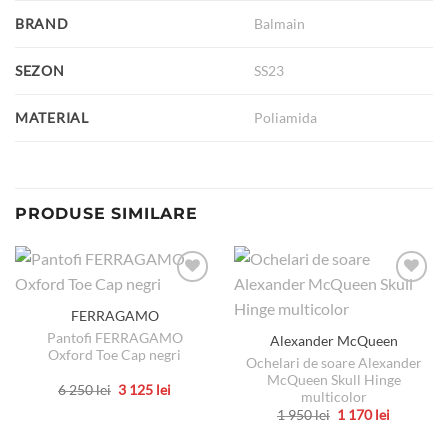
BRAND
Balmain
SEZON
SS23
MATERIAL
Poliamida
PRODUSE SIMILARE
FERRAGAMO
Pantofi FERRAGAMO
Alexander McQueen
Oxford Toe Cap negri
Ochelari de soare Alexander
McQueen Skull Hinge
Prețul
Prețul
6 250
lei
3 125
lei
multicolor
inițial
curent
Acest
Prețul
Prețul
a
este:
1 950
lei
1 170
lei
produs
inițial
curent
fost:
3
Acest
a
este:
6
125 lei.