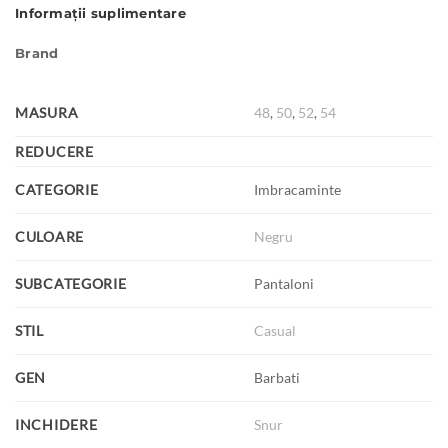
Informații suplimentare
Brand
MASURA
48
,
50
,
52
,
54
REDUCERE
CATEGORIE
Imbracaminte
CULOARE
Negru
SUBCATEGORIE
Pantaloni
STIL
Casual
GEN
Barbati
INCHIDERE
Snur