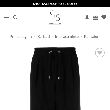
Skip
SHOP SALE % UP TO 60% OFF!
to
content
Prima pagină
/
Barbati
/
Imbracaminte
/
Pantaloni