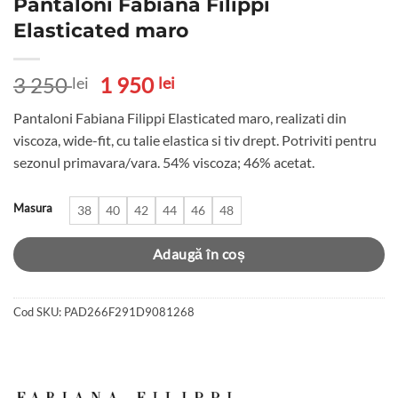
Pantaloni Fabiana Filippi
Elasticated maro
Prețul
Prețul
3 250
1 950
lei
lei
inițial
curent
Pantaloni Fabiana Filippi Elasticated maro, realizati din
a
este:
viscoza, wide-fit, cu talie elastica si tiv drept. Potriviti pentru
fost:
1
sezonul primavara/vara. 54% viscoza; 46% acetat.
3
950 lei.
250 lei.
Masura
38
40
42
44
46
48
Adaugă în coș
Cod SKU:
PAD266F291D9081268