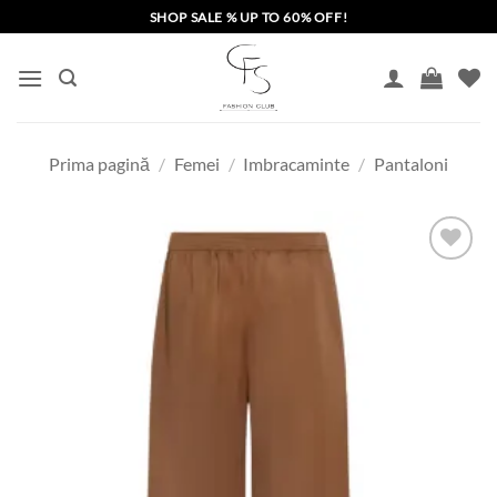
Skip
SHOP SALE % UP TO 60% OFF!
to
content
Prima pagină
/
Femei
/
Imbracaminte
/
Pantaloni