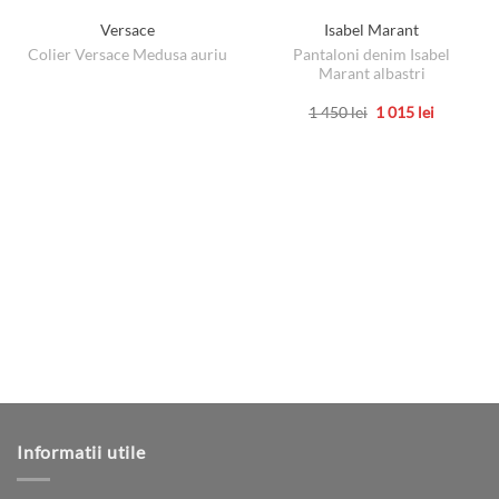
Versace
Isabel Marant
Pantaloni denim Isabel
Colier Versace Medusa auriu
Marant albastri
Prețul
Prețul
1 450
lei
1 015
lei
inițial
curent
Acest
a
este:
produs
fost:
1
1
015 lei.
are
450 lei.
mai
multe
variații.
Opțiunile
pot
fi
alese
în
pagina
produsului.
Informatii utile