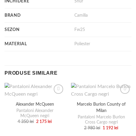
INCHIDERE
Snur
BRAND
Camilla
SEZON
Fw25
MATERIAL
Poliester
PRODUSE SIMILARE
Alexander McQueen
Marcelo Burlon County of
Milan
Pantaloni Alexander
McQueen negri
Pantaloni Marcelo Burlon
Prețul
Prețul
4 350
lei
2 175
lei
Cross Cargo negri
inițial
curent
Acest
Prețul
Prețul
2 980
lei
1 192
lei
a
este:
inițial
curent
produs
Acest
fost:
2
a
este: