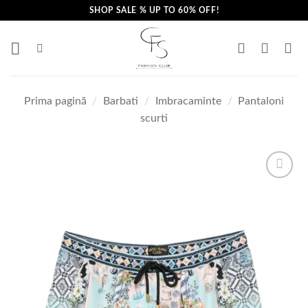
Skip
SHOP SALE % UP TO 60% OFF!
to
content
Prima pagină
/
Barbati
/
Imbracaminte
/
Pantaloni
scurti