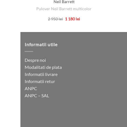
Neil Barrett
Pulover Neil Barrett multicolor
Prețul
Prețul
2 950
lei
1 180
lei
inițial
curent
Acest
a
este:
produs
fost:
1
2
180 lei.
are
950 lei.
mai
Informatii utile
multe
variații.
Despre noi
Opțiunile
Modalitati de plata
pot
Informatii livrare
fi
Informatii retur
alese
ANPC
în
ANPC – SAL
pagina
produsului.