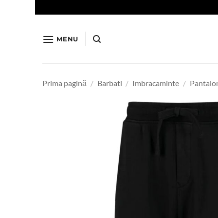
Skip
to
content
MENU
Prima pagină
/
Barbati
/
Imbracaminte
/
Pantalo