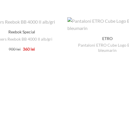
Reebok Special
ETRO
ers Reebok BB 4000 II alb/gri
Pantaloni ETRO Cube Logo 
Prețul
Prețul
900
lei
360
lei
bleumarin
inițial
curent
Acest
a
este:
produs
fost:
360 lei.
900 lei.
are
mai
multe
variații.
Opțiunile
pot
fi
alese
în
pagina