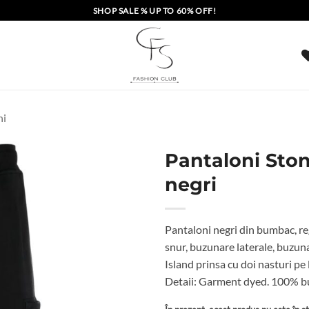
SHOP SALE % UP TO 60% OFF!
ni
Pantaloni Ston
negri
Pantaloni negri din bumbac, regu
snur, buzunare laterale, buzuna
Island prinsa cu doi nasturi pe
Detaii: Garment dyed. 100% 