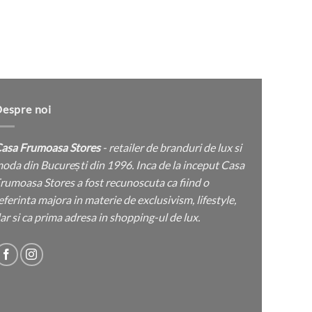
pagina
produsului.
espre noi
asa Frumoasa Stores
- retailer de branduri de lux si
oda din București din 1996. Inca de la inceput Casa
rumoasa Stores a fost recunoscuta ca fiind o
eferinta majora in materie de exclusivism, lifestyle,
ar si ca prima adresa in shopping-ul de lux.