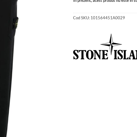
În prezent, acest produs nu este în sto
Cod SKU:
101564451A0029