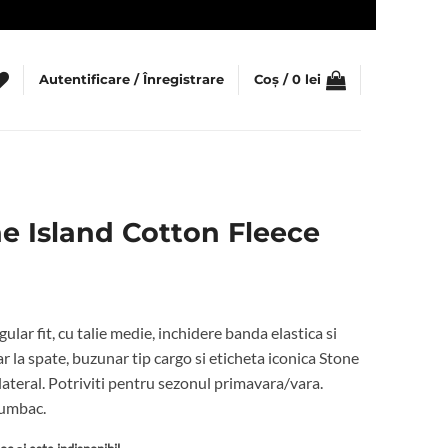
Autentificare / Înregistrare
Coș /
0
lei
e Island Cotton Fleece
lar fit, cu talie medie, inchidere banda elastica si
r la spate, buzunar tip cargo si eticheta iconica Stone
 lateral. Potriviti pentru sezonul primavara/vara.
bumbac.