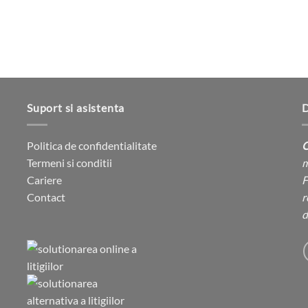
produsului.
Suport si asistenta
D
Politica de confidentialitate
C
Termeni si conditii
m
Cariere
F
Contact
r
d