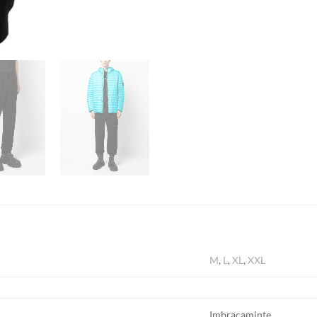
M
,
L
,
XL
,
XXL
Imbracaminte