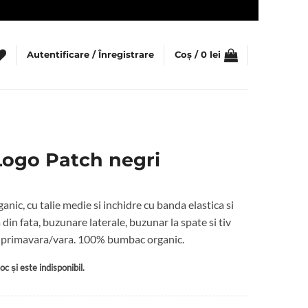
Autentificare / Înregistrare
Coș /
0
lei
Logo Patch negri
nic, cu talie medie si inchidre cu banda elastica si
 din fata, buzunare laterale, buzunar la spate si tiv
ul primavara/vara. 100% bumbac organic.
c și este indisponibil.