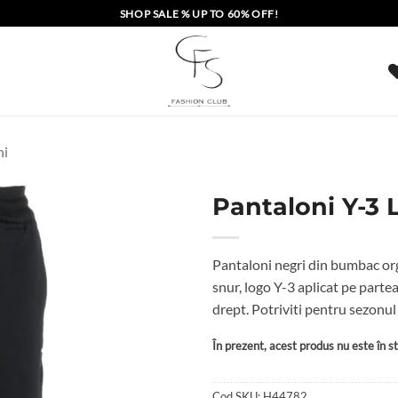
SHOP SALE % UP TO 60% OFF!
ni
Pantaloni Y-3 
Pantaloni negri din bumbac orga
snur, logo Y-3 aplicat pe partea
drept. Potriviti pentru sezon
În prezent, acest produs nu este în sto
Cod SKU:
H44782