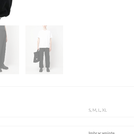
S
,
M
,
L
,
XL
Imbracaminte