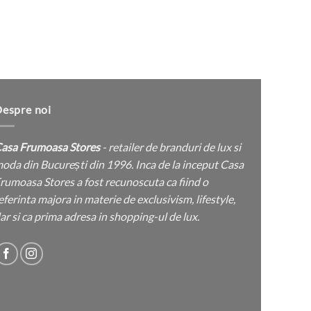
pagina
Sn
produsului.
espre noi
asa Frumoasa Stores
- retailer de branduri de lux si
oda din București din 1996. Inca de la inceput Casa
rumoasa Stores a fost recunoscuta ca fiind o
eferinta majora in materie de exclusivism, lifestyle,
ar si ca prima adresa in shopping-ul de lux.