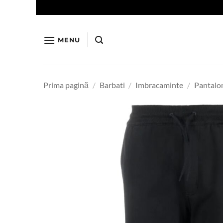
Skip
to
content
MENU
Prima pagină
/
Barbati
/
Imbracaminte
/
Pantalo