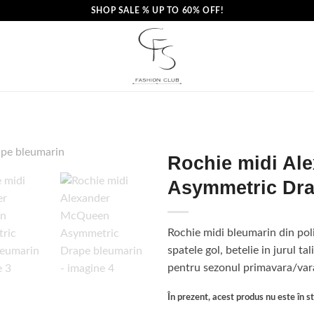
SHOP SALE % UP TO 60% OFF!
Rochie midi Al
Asymmetric Dra
Rochie midi bleumarin din poli
spatele gol, betelie in jurul tali
pentru sezonul primavara/vara
În prezent, acest produs nu este în sto