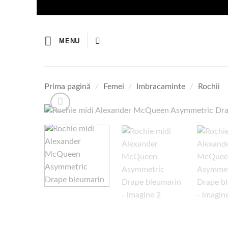
Skip
to
content
MENU
Prima pagină
/
Femei
/
Imbracaminte
/
Rochii