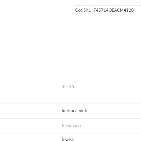
Cod SKU:
745714QEACM4120
42
,
46
Imbracaminte
Bleumarin
Rochii