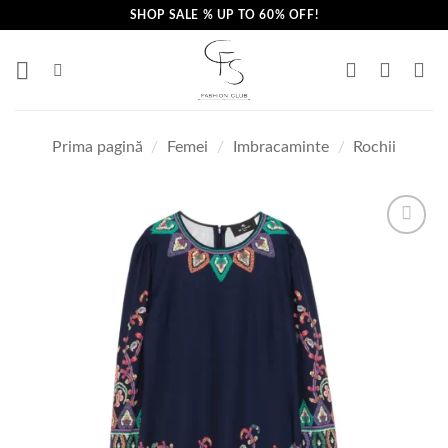
Skip
SHOP SALE % UP TO 60% OFF!
to
content
Prima pagină
/
Femei
/
Imbracaminte
/
Rochii