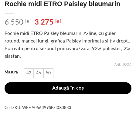
Rochie midi ETRO Paisley bleumarin
Prețul
Prețul
6 550
lei
3 275
lei
inițial
curent
Rochie midi ETRO Paisley bleumarin, A-line, cu guler
a
este:
rotund, maneci lungi, grafica Paisley imprimata si tiv drept..
fost:
3
Potrivita pentru sezonul primavara/vara. 92% poliester; 2%
6
275 lei.
elastan.
550 lei.
ANULEAZĂ
Masura
42
46
50
Adaugă în coș
Cod SKU:
WRHA056399SPSI0X0883