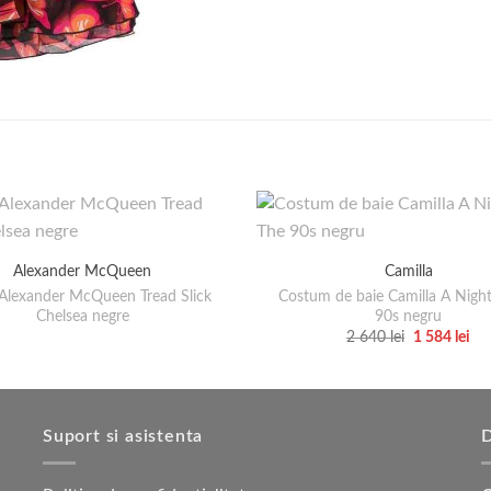
Alexander McQueen
Camilla
Alexander McQueen Tread Slick
Costum de baie Camilla A Night
Chelsea negre
90s negru
Prețul
Pre
2 640
lei
1 584
lei
inițial
cu
Acest
a
est
produs
fost:
1
2
584
are
640 lei.
mai
Suport si asistenta
D
multe
variații.