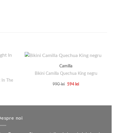
Camilla
Bikini Camilla Quechua King negru
 In The
Rochie 
Prețul
Prețul
990
lei
594
lei
inițial
curent
Acest
țul
a
este:
rent
produs
fost:
594 lei.
e:
990 lei.
are
 lei.
mai
multe
espre noi
variații.
Opțiunile