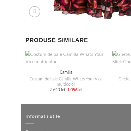
PRODUSE SIMILARE
Camilla
Costum de baie Camilla Whats Your Vice
Ghete 
multicolor
Prețul
Prețul
2 640
lei
1 056
lei
inițial
curent
Acest
a
este:
produs
fost:
1
2
056 lei.
are
640 lei.
mai
Informatii utile
multe
variații.