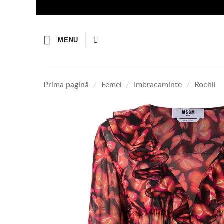
Skip
to
content
MENU
Prima pagină
/
Femei
/
Imbracaminte
/
Rochii