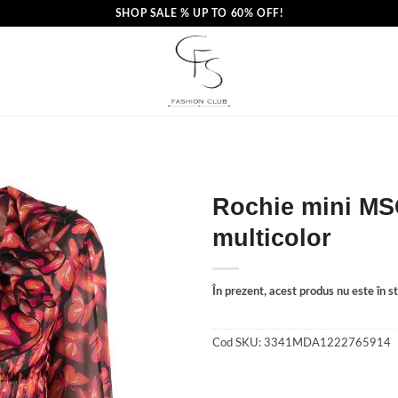
SHOP SALE % UP TO 60% OFF!
Rochie mini MS
multicolor
În prezent, acest produs nu este în sto
Cod SKU:
3341MDA1222765914