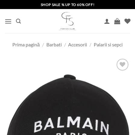
Skip
SHOP SALE % UP TO 60% OFF!
to
content
Prima pagină
/
Barbati
/
Accesorii
/
Palarii si sepci