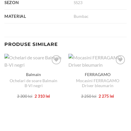
SEZON
SS23
MATERIAL
Bumbac
PRODUSE SIMILARE
Balmain
FERRAGAMO
Ochelari de soare Balmain
Mocasini FERRAGAMO
B-VI negri
Driver bleumarin
Prețul
Prețul
Prețul
Prețul
3 300
lei
2 310
lei
3 250
lei
2 275
lei
inițial
curent
inițial
curent
Acest
Acest
a
este:
a
este:
produs
produs
fost:
2
fost:
2
3
310 lei.
3
275 lei.
are
are
300 lei.
250 lei.
mai
mai
multe
multe