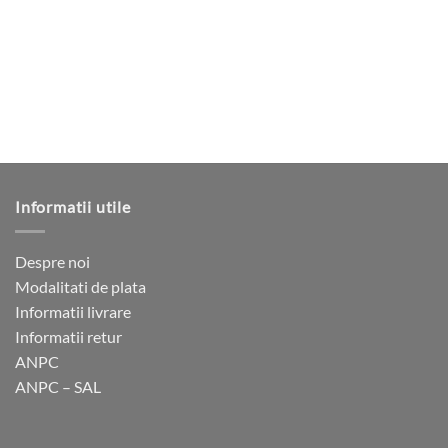
variații.
variații.
Opțiunile
Opțiunile
pot
pot
fi
fi
alese
alese
în
în
pagina
pagina
produsului.
produsului.
Informatii utile
Despre noi
Modalitati de plata
Informatii livrare
Informatii retur
ANPC
ANPC – SAL