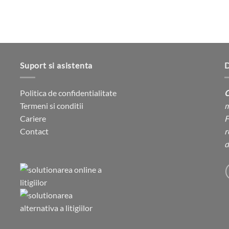
produsului.
Suport si asistenta
D
Politica de confidentialitate
C
Termeni si conditii
m
Cariere
F
Contact
r
d