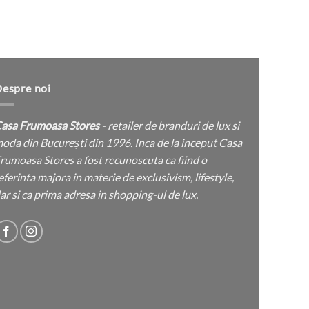
Pantal
produsului.
espre noi
asa Frumoasa Stores
- retailer de branduri de lux si
oda din București din 1996. Inca de la inceput Casa
rumoasa Stores a fost recunoscuta ca fiind o
eferinta majora in materie de exclusivism, lifestyle,
ar si ca prima adresa in shopping-ul de lux.