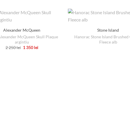
Alexander McQueen
Stone Island
Alexander McQueen Skull Plaque
Hanorac Stone Island Brushed
argintiu
Fleece alb
Prețul
Prețul
2 250
lei
1 350
lei
inițial
curent
Acest
a
este:
produs
fost:
1
2
350 lei.
are
250 lei.
mai
multe
variații.
Opțiunile
pot
fi
alese
în
pagina