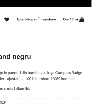
Autentificare / Înregistrare
Coș /
0
lei
land negru
ign in panouri din bumbac, cu logo Compass Badge
hidere ajustabila. 100% bumbac; 100% bumbac.
c și este indisponibil.
029