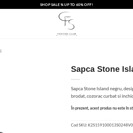
SHOP SALE % UP TO 60% OFF!
i
Sapca Stone Is
Sapca Stone Island negru, des
brodat, cozorac curbat si inc
În prezent, acest produs nu este în sto
Cod SKU:
K2S159100013S0248V0