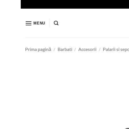
Skip
to
content
MENU
Prima pagină
/
Barbati
/
Accesorii
/
Palarii si sepc