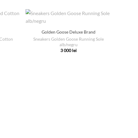
Golden Goose Deluxe Brand
 Cotton
Sneakers Golden Goose Running Sole
alb/negru
3 000
lei
Acest
produs
are
mai
multe
variații.
Opțiunile
pot
fi
alese
în
pagina