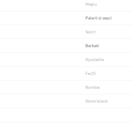
Negru
Palarii si sepci
Sport
Barbati
Ajustabila
Fw25
Bumbac
Stone Island