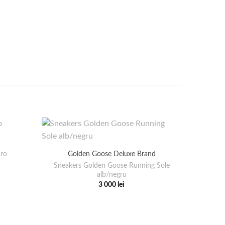
aro
Golden Goose Deluxe Brand
Sneakers Golden Goose Running Sole
alb/negru
3 000
lei
Acest
produs
are