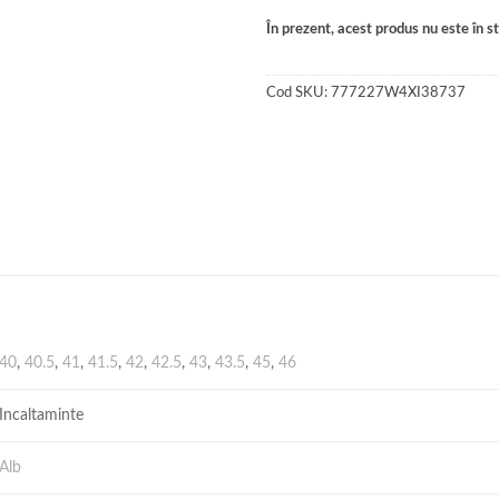
În prezent, acest produs nu este în sto
Cod SKU:
777227W4XI38737
40
,
40.5
,
41
,
41.5
,
42
,
42.5
,
43
,
43.5
,
45
,
46
Incaltaminte
Alb