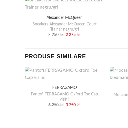
Alexander McQueen
Sneakers Alexander McQueen Court
Trainer negru/gri
Prețul
Prețul
3 250
lei
2 275
lei
inițial
curent
Acest
a
este:
produs
fost:
2
3
275 lei.
are
250 lei.
PRODUSE SIMILARE
mai
multe
variații.
Opțiunile
pot
FERRAGAMO
fi
Pantofi FERRAGAMO Oxford Toe Cap
Mocasin
alese
visinii
Prețul
Prețul
6 250
lei
3 750
lei
în
inițial
curent
Acest
pagina
a
este:
produs
fost:
3
produsului.
6
750 lei.
are
250 lei.