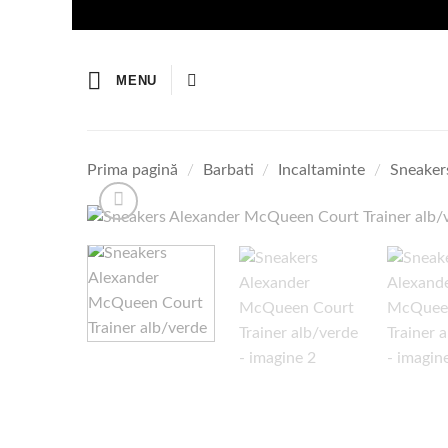
Skip
to
content
MENU
Prima pagină
/
Barbati
/
Incaltaminte
/
Sneakers