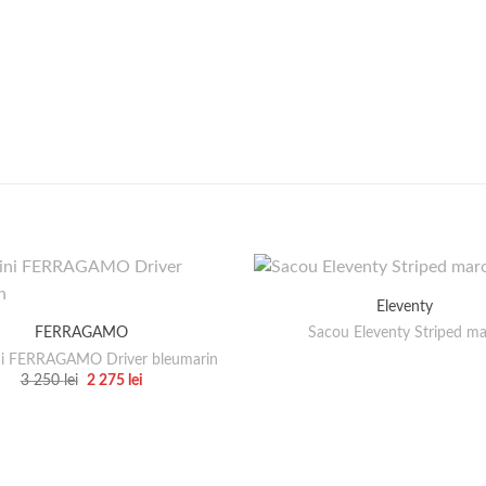
Eleventy
Sacou Eleventy Striped m
FERRAGAMO
i FERRAGAMO Driver bleumarin
Prețul
Prețul
3 250
lei
2 275
lei
inițial
curent
Acest
a
este:
produs
fost:
2
3
275 lei.
are
250 lei.
mai