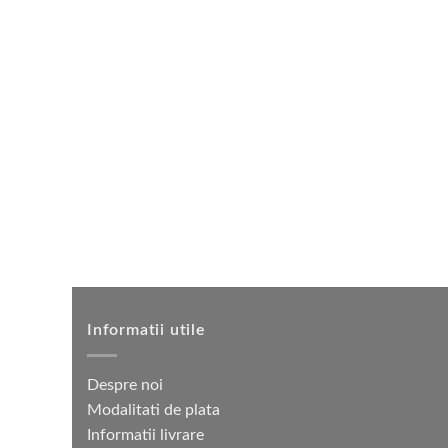
mai
multe
variații.
Opțiunile
pot
fi
alese
în
pagina
produsului.
Informatii utile
Despre noi
Modalitati de plata
Informatii livrare