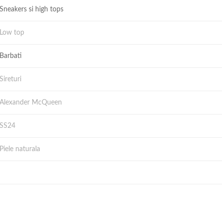
Sneakers si high tops
Low top
Barbati
Sireturi
Alexander McQueen
SS24
Piele naturala