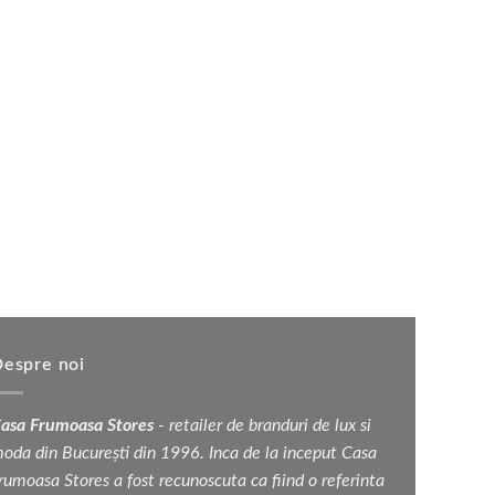
mai
multe
variații.
Opțiunile
pot
fi
alese
în
pagina
Sn
produsului.
espre noi
asa Frumoasa Stores
- retailer de branduri de lux si
oda din București din 1996. Inca de la inceput Casa
rumoasa Stores a fost recunoscuta ca fiind o referinta