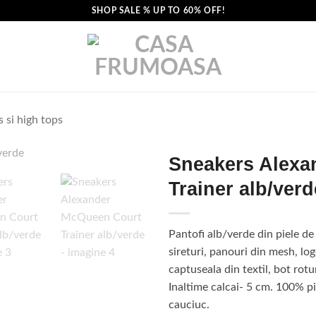
SHOP SALE % UP TO 60% OFF!
 si high tops
Sneakers Alexa
Trainer alb/verd
Pantofi alb/verde din piele de v
sireturi, panouri din mesh, l
captuseala din textil, bot rotu
Inaltime calcai- 5 cm. 100% p
cauciuc.