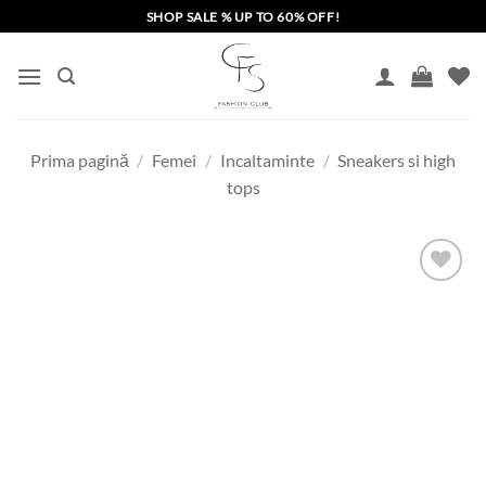
Skip
SHOP SALE % UP TO 60% OFF!
to
content
Prima pagină
/
Femei
/
Incaltaminte
/
Sneakers si high
tops