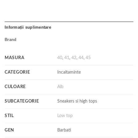
Informații suplimentare
Brand
MASURA
40
,
41
,
42
,
44
,
45
CATEGORIE
Incaltaminte
CULOARE
Alb
SUBCATEGORIE
Sneakers si high tops
STIL
Low top
GEN
Barbati