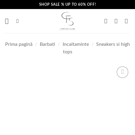
Skip
SHOP SALE % UP TO 60% OFF!
to
content
Prima pagină
/
Barbati
/
Incaltaminte
/
Sneakers si high
tops