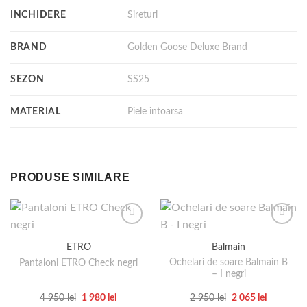
INCHIDERE
Sireturi
BRAND
Golden Goose Deluxe Brand
SEZON
SS25
MATERIAL
Piele intoarsa
PRODUSE SIMILARE
ETRO
Balmain
Ochelari de soare Balmain B
Pantaloni ETRO Check negri
– I negri
Prețul
Prețul
Prețul
Prețul
4 950
lei
1 980
lei
2 950
lei
2 065
lei
inițial
curent
inițial
curent