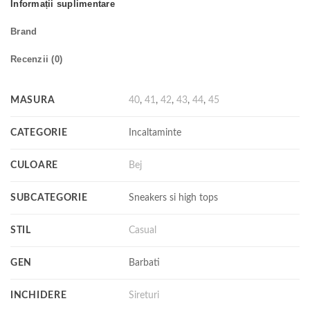
Informații suplimentare
Brand
Recenzii (0)
MASURA
40
,
41
,
42
,
43
,
44
,
45
CATEGORIE
Incaltaminte
CULOARE
Bej
SUBCATEGORIE
Sneakers si high tops
STIL
Casual
GEN
Barbati
INCHIDERE
Sireturi