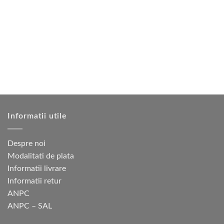
mai
multe
variații.
Opțiunile
pot
fi
alese
în
pagina
produsului.
Informatii utile
Despre noi
Modalitati de plata
Informatii livrare
Informatii retur
ANPC
ANPC – SAL