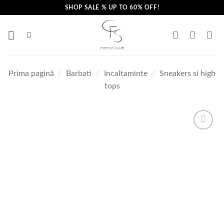
Skip
SHOP SALE % UP TO 60% OFF!
to
content
Prima pagină
/
Barbati
/
Incaltaminte
/
Sneakers si high
tops