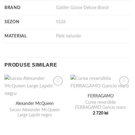
BRAND
Golden Goose Deluxe Brand
SEZON
SS26
MATERIAL
Piele naturala
PRODUSE SIMILARE
FERRAGAMO
Curea reversibila
Alexander McQueen
FERRAGAMO Gancio maro
Sacou Alexander McQueen
2 720
lei
Large Lapels negru
Acest
produs
are