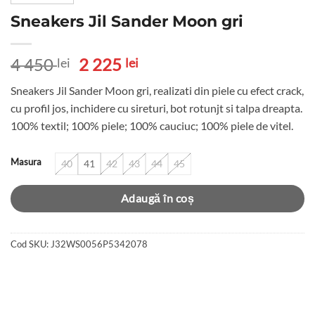
Sneakers Jil Sander Moon gri
Prețul
Prețul
4 450
2 225
lei
lei
inițial
curent
Sneakers Jil Sander Moon gri, realizati din piele cu efect crack,
a
este:
cu profil jos, inchidere cu sireturi, bot rotunjt si talpa dreapta.
fost:
2
100% textil; 100% piele; 100% cauciuc; 100% piele de vitel.
4
225 lei.
450 lei.
Masura
40
41
42
43
44
45
Adaugă în coș
Cod SKU:
J32WS0056P5342078