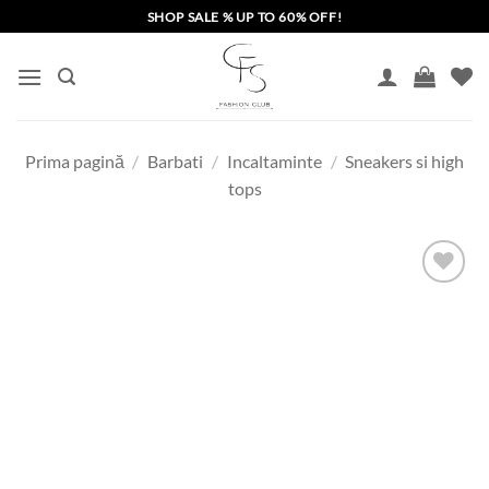
Skip
SHOP SALE % UP TO 60% OFF!
to
content
Prima pagină
/
Barbati
/
Incaltaminte
/
Sneakers si high
tops