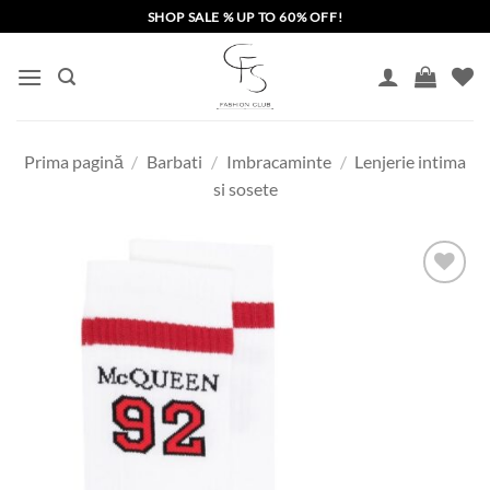
Skip
SHOP SALE % UP TO 60% OFF!
to
content
Prima pagină
/
Barbati
/
Imbracaminte
/
Lenjerie intima
si sosete