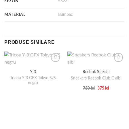
SEZON
SS23
MATERIAL
Bumbac
PRODUSE SIMILARE
Y-3
Reebok Special
Tricou Y-3 GFX Tokyo S/S
Sneakers Reebok Club C albi
negru
Prețul
Prețul
750
lei
375
lei
inițial
curent
Acest
a
este:
produs
fost:
375 lei.
750 lei.
are
mai
multe
variații.