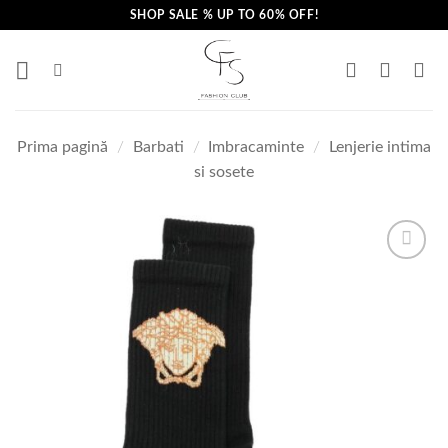
Skip
SHOP SALE % UP TO 60% OFF!
to
content
Prima pagină
/
Barbati
/
Imbracaminte
/
Lenjerie intima
si sosete