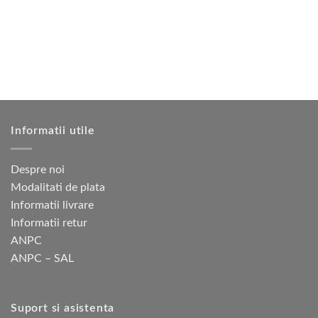
Opțiunile
pot
fi
alese
în
pagina
produsului.
Informatii utile
Despre noi
Modalitati de plata
Informatii livrare
Informatii retur
ANPC
ANPC – SAL
Suport si asistenta