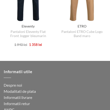
Eleventy
ETRO
Pantaloni Eleventy Flat
Pantaloni ETRO Cube Logo
Front Jogger bleumarin
Band maro
Prețul
Prețul
1 940
lei
1 358
lei
inițial
curent
Acest
a
este:
produs
fost:
1
1
358 lei.
are
940 lei.
mai
multe
Informatii utile
variații.
Opțiunile
pot
Despre noi
fi
Modalitati de plata
alese
Informatii livrare
în
Informatii retur
pagina
ANPC