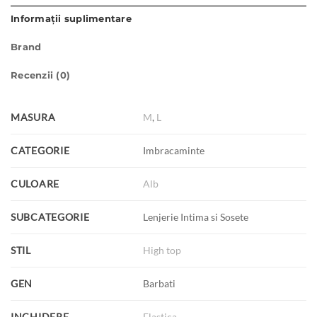
Informații suplimentare
Brand
Recenzii (0)
MASURA
M
,
L
CATEGORIE
Imbracaminte
CULOARE
Alb
SUBCATEGORIE
Lenjerie Intima si Sosete
STIL
High top
GEN
Barbati
INCHIDERE
Elastica