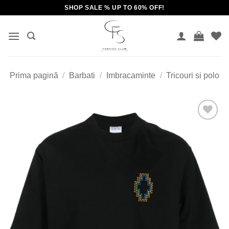
Skip
SHOP SALE % UP TO 60% OFF!
to
content
Prima pagină
/
Barbati
/
Imbracaminte
/
Tricouri si polo