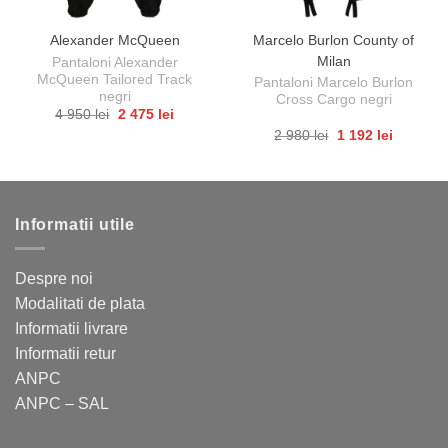
Marcelo Burlon County of
Alexander McQueen
Milan
Pantaloni Alexander
McQueen Tailored Track
Pantaloni Marcelo Burlon
negri
Cross Cargo negri
Prețul
Prețul
4 950
lei
2 475
lei
inițial
curent
Acest
Prețul
Prețul
2 980
lei
1 192
lei
a
este:
inițial
curent
Acest
produs
fost:
2
a
este:
4
475 lei.
produs
are
fost:
1
950 lei.
2
192 lei.
are
mai
980 lei.
mai
multe
Informatii utile
multe
variații.
variații.
Opțiunile
Opțiunile
pot
Despre noi
pot
fi
Modalitati de plata
fi
alese
Informatii livrare
alese
în
Informatii retur
în
pagina
ANPC
pagina
produsului.
ANPC – SAL
produsului.