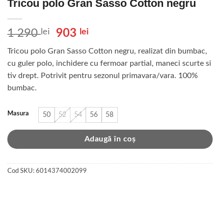
Tricou polo Gran Sasso Cotton negru
Prețul
Prețul
1 290
lei
903
lei
inițial
curent
Tricou polo Gran Sasso Cotton negru, realizat din bumbac,
a
este:
cu guler polo, inchidere cu fermoar partial, maneci scurte si
fost:
903 lei.
tiv drept. Potrivit pentru sezonul primavara/vara. 100%
1
bumbac.
290 lei.
Masura
50
52
54
56
58
Adaugă în coș
Cod SKU:
6014374002099