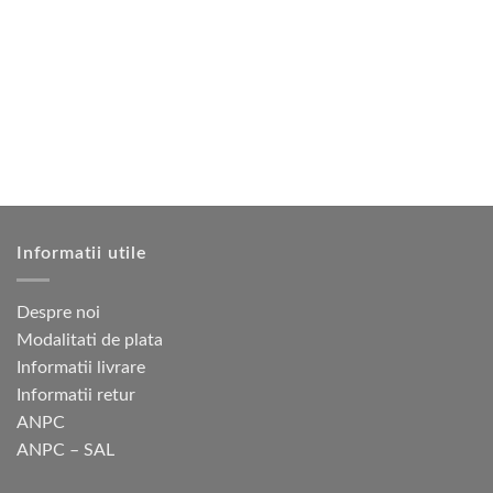
mai
multe
variații.
Opțiunile
pot
fi
alese
în
pagina
produsului.
Informatii utile
Despre noi
Modalitati de plata
Informatii livrare
Informatii retur
ANPC
ANPC – SAL