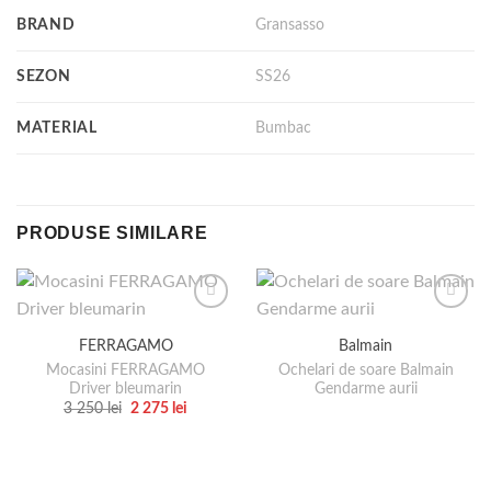
BRAND
Gransasso
SEZON
SS26
MATERIAL
Bumbac
PRODUSE SIMILARE
FERRAGAMO
Balmain
Mocasini FERRAGAMO
Ochelari de soare Balmain
Driver bleumarin
Gendarme aurii
Prețul
Prețul
3 250
lei
2 275
lei
inițial
curent
Acest
a
este:
produs
fost:
2
3
275 lei.
are
250 lei.