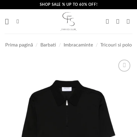
Skip
SHOP SALE % UP TO 60% OFF!
to
content
Prima pagină
/
Barbati
/
Imbracaminte
/
Tricouri si polo