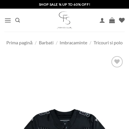
Skip
SHOP SALE % UP TO 60% OFF!
to
content
Prima pagină
/
Barbati
/
Imbracaminte
/
Tricouri si polo