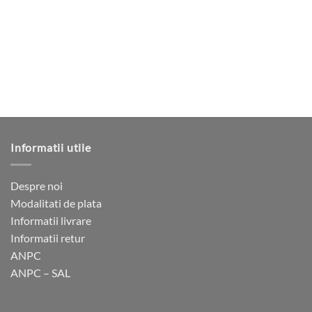
variații.
Opțiunile
pot
fi
alese
în
pagina
produsului.
Informatii utile
Despre noi
Modalitati de plata
Informatii livrare
Informatii retur
ANPC
ANPC – SAL