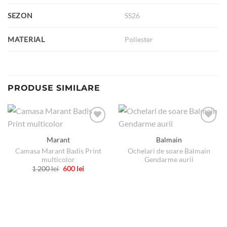
SEZON
SS26
MATERIAL
Poliester
PRODUSE SIMILARE
Marant
Balmain
Camasa Marant Badis Print
Ochelari de soare Balmain
multicolor
Gendarme aurii
Prețul
Prețul
1 200
lei
600
lei
inițial
curent
Acest
a
este:
produs
fost:
600 lei.
1
are
200 lei.
mai
multe