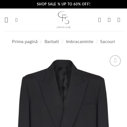
Skip
SHOP SALE % UP TO 60% OFF!
to
content
Prima pagină
/
Barbati
/
Imbracaminte
/
Sacouri