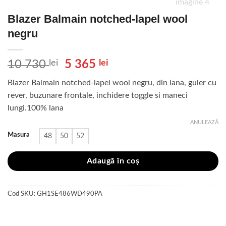
Blazer Balmain notched-lapel wool
negru
Prețul
Prețul
10 730
lei
5 365
lei
inițial
curent
Blazer Balmain notched-lapel wool negru, din lana, guler cu
a
este:
rever, buzunare frontale, inchidere toggle si maneci
fost:
5
lungi.100% lana
10
365 lei.
730 lei.
ANULEAZĂ
Masura
48
50
52
Adaugă în coș
Cod SKU:
GH1SE486WD490PA