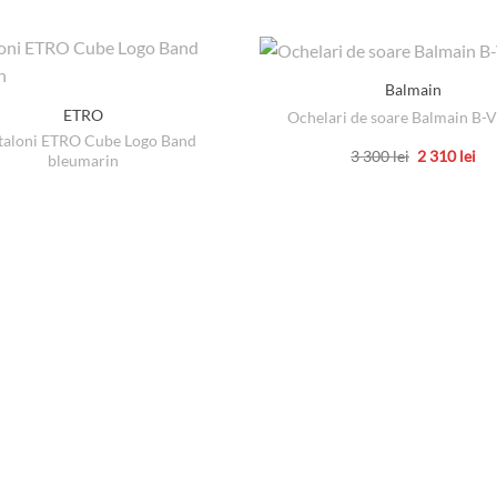
Balmain
ETRO
Ochelari de soare Balmain B-V
taloni ETRO Cube Logo Band
Prețul
Pre
3 300
lei
2 310
lei
bleumarin
inițial
cu
Acest
a
est
produs
fost:
2
3
310
are
300 lei.
mai
multe
variații.
Opțiunile
pot
fi
alese
în
pagina
produsului.