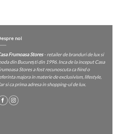
Ochela
produsului.
espre noi
asa Frumoasa Stores
- retailer de branduri de lux si
oda din București din 1996. Inca de la inceput Casa
rumoasa Stores a fost recunoscuta ca fiind o
eferinta majora in materie de exclusivism, lifestyle,
ar si ca prima adresa in shopping-ul de lux.