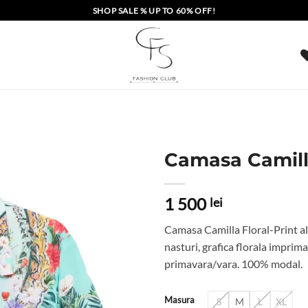
SHOP SALE % UP TO 60% OFF!
Camasa Camilla
1 500
lei
Camasa Camilla Floral-Print al
nasturi, grafica florala imprima
primavara/vara. 100% modal.
Masura
S
M
L
XL