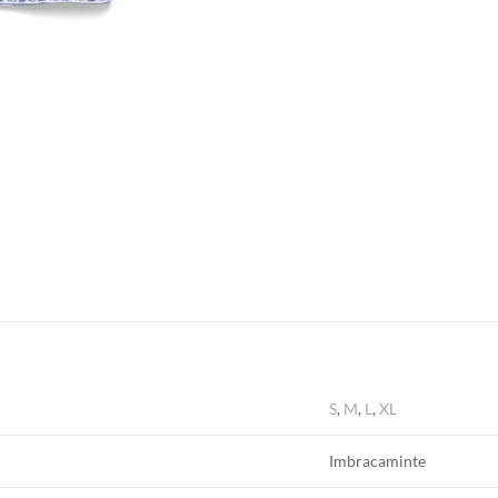
S
,
M
,
L
,
XL
Imbracaminte